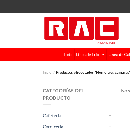
Skip
to
content
Todo
Línea de Frío
Línea de Ca
Inicio
/
Productos etiquetados “Horno tres cámaras
CATEGORÍAS DEL
No s
PRODUCTO
Cafetería
Carnicería