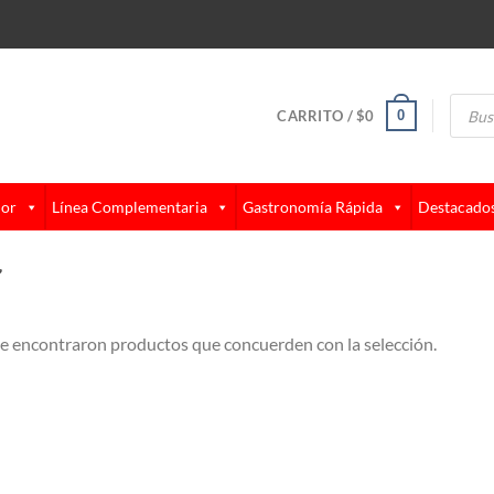
Búsque
de
0
CARRITO /
$
0
produc
lor
Línea Complementaria
Gastronomía Rápida
Destacado
”
e encontraron productos que concuerden con la selección.