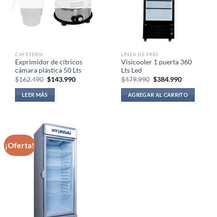
CAFETERÍA
LÍNEA DE FRÍO
Exprimidor de cítricos
Visicooler 1 puerta 360
cámara plástica 50 Lts
Lts Led
El
El
El
El
$
162.490
$
143.990
$
479.990
$
384.990
precio
precio
precio
precio
original
actual
original
actual
LEER MÁS
AGREGAR AL CARRITO
era:
es:
era:
es:
$162.490.
$143.990.
$479.990.
$384.990.
¡Oferta!