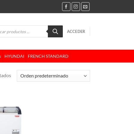
da
ACCEDER
tos
s
HYUNDAI
FRENCH STANDARD
ltados