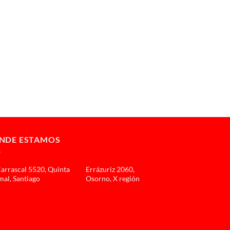
NDE ESTAMOS
Carrascal 5520, Quinta
Errázuriz 2060,
al, Santiago
Osorno, X región