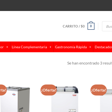
Búsque
de
0
CARRITO /
$
0
produc
lor
Línea Complementaria
Gastronomía Rápida
Destacado
Se han encontrado 3 resu
rta!
¡Oferta!
¡Oferta!