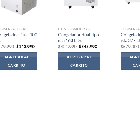
ONSERVADORAS
CONSERVADORAS
CONSERV
ongelador Dual 100
Congelador dual tipo
Congelado
.
isla 163 LTS.
isla 377 L
El
El
El
El
179.990
$
143.990
$
421.990
$
345.990
$
579.000
precio
precio
precio
precio
original
actual
original
actual
AGREGAR AL
AGREGAR AL
AGRE
era:
es:
era:
es:
$179.990.
$143.990.
$421.990.
$345.990.
CARRITO
CARRITO
CA