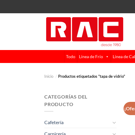
Skip
to
content
Todo
Línea de Frío
Línea de Ca
Inicio
/
Productos etiquetados “tapa de vidrio”
CATEGORÍAS DEL
PRODUCTO
¡Ofe
Cafetería
Carnicería