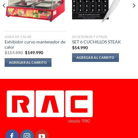
LÍNEA DE CALOR
ACCESORIOS Y OTROS
Exhibidor curvo mantenedor de
SET 6 CUCHILLOS STEAK
calor
$
54.990
El
El
$
154.990
$
149.990
precio
precio
AGREGAR AL CARRITO
original
actual
AGREGAR AL CARRITO
era:
es:
90.
$154.990.
$149.990.