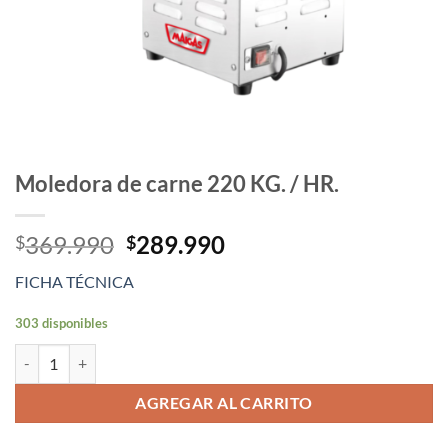
Moledora de carne 220 KG. / HR.
El
El
369.990
289.990
$
$
precio
precio
FICHA TÉCNICA
original
actual
era:
es:
303 disponibles
$369.990.
$289.990.
Moledora de carne 220 KG. / HR. cantidad
AGREGAR AL CARRITO