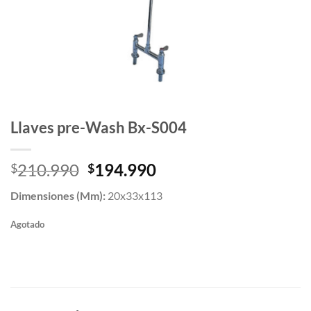
Llaves pre-Wash Bx-S004
El
El
210.990
194.990
$
$
precio
precio
Dimensiones (Mm):
20x33x113
original
actual
era:
es:
Agotado
$210.990.
$194.990.