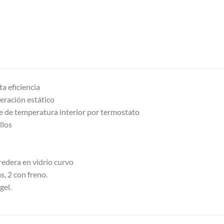
a eficiencia
geración estático
le de temperatura interior por termostato
llos
redera en vidrio curvo
s, 2 con freno.
gel.