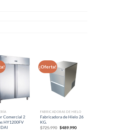
ta!
¡Oferta!
ERÍA
FABRICADORAS DE HIELO
er Comercial 2
Fabricadora de Hielo 26
as HY1200FV
KG.
DAI
El
El
$
725.990
$
489.990