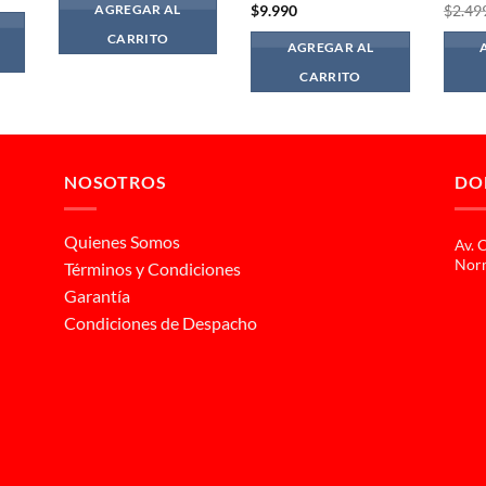
original
actual
precio
$
9.990
$
2.49
AGREGAR AL
era:
es:
l
actual
$719.990.
$559.990.
es:
CARRITO
AGREGAR AL
990.
$1.499.990.
CARRITO
NOSOTROS
DO
Quienes Somos
Av. 
Norm
Términos y Condiciones
Garantía
Condiciones de Despacho