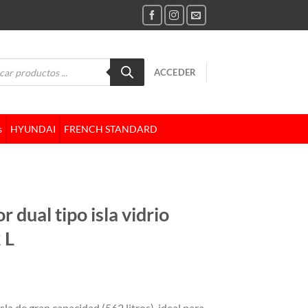
da
ACCEDER
tos
s
HYUNDAI
FRENCH STANDARD
 dual tipo isla vidrio
 L
la de gran capacidad (562 litros), ideal para