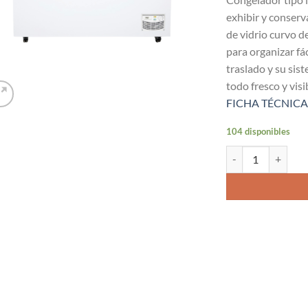
exhibir y conser
de vidrio curvo d
para organizar fác
traslado y su si
todo fresco y vis
FICHA TÉCNICA
104 disponibles
Congelador dual tip