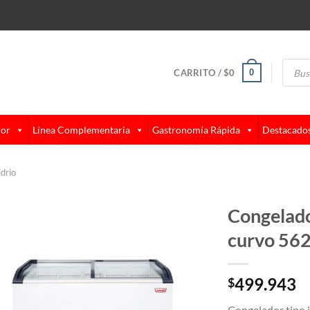
Búsque
de
0
CARRITO /
$
0
produc
lor
Línea Complementaria
Gastronomía Rápida
Destacado
drio
Congelador
curvo 562
499.943
$
Congelador tipo is