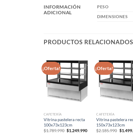
INFORMACIÓN
PESO
ADICIONAL
DIMENSIONES
PRODUCTOS RELACIONADO
rta!
¡Oferta!
¡Oferta!
DORAS INDUSTRIALES
CAFETERÍA
CAFETERÍA
Vitrina pastelera recta
Vitrina pastelera re
ora 6 lt.
100x73x123cm
150x73x123cm
El
El
.990
$
234.990
precio
precio
El
El
El
$
1.789.990
$
1.249.990
$
2.185.990
$
1.499