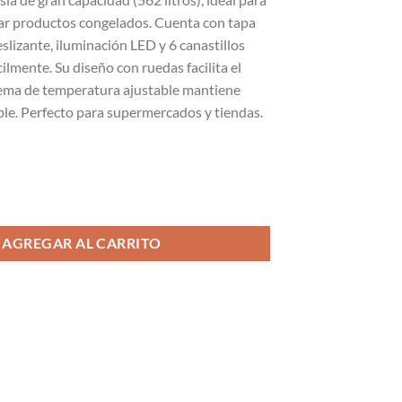
var productos congelados. Cuenta con tapa
eslizante, iluminación LED y 6 canastillos
ilmente. Su diseño con ruedas facilita el
stema de temperatura ajustable mantiene
ible. Perfecto para supermercados y tiendas.
o isla vidrio curvo 562 L cantidad
AGREGAR AL CARRITO