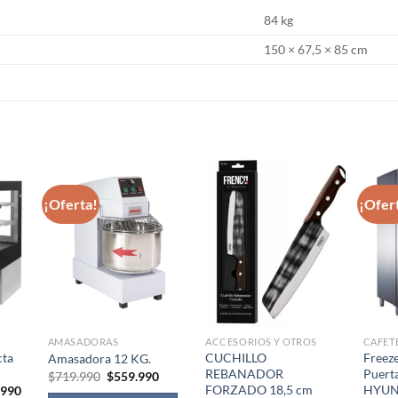
84 kg
150 × 67,5 × 85 cm
S
¡Oferta!
¡Ofer
AMASADORAS
ACCESORIOS Y OTROS
CAFET
cta
CUCHILLO
Freez
Amasadora 12 KG.
REBANADOR
Puert
El
El
$
719.990
$
559.990
precio
precio
FORZADO 18,5 cm
HYUN
El
.990