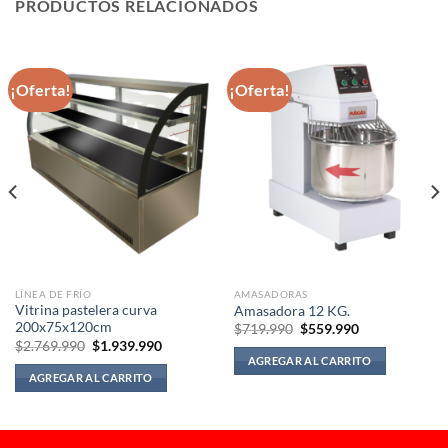
PRODUCTOS RELACIONADOS
¡Oferta!
¡Oferta!
LÍNEA DE FRÍO
AMASADORAS
Vitrina pastelera curva
Amasadora 12 KG.
200x75x120cm
El
El
$
719.990
$
559.990
precio
precio
El
El
$
2.769.990
$
1.939.990
original
actual
precio
precio
AGREGAR AL CARRITO
era:
es:
original
actual
AGREGAR AL CARRITO
$719.990.
$559.990.
era:
es:
$2.769.990.
$1.939.990.