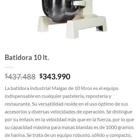
Batidora 10 lt.
El
El
437.488
343.990
$
$
precio
precio
La batidora industrial Maigas de 10 litros es el equipo
original
actual
indispensable en cualquier pastelería, repostería y
era:
es:
restaurante. Su versatilidad reside en el uso óptimo de sus
$437.488.
$343.990.
accesorios y diversas velocidades de operación. Se distingue
por su énfasis en la velocidad más que en la fuerza, por lo que
su capacidad máxima para masas blandas es de 1000 gramos
de harina. Se trata de un equipo robusto, sólido y compacto,