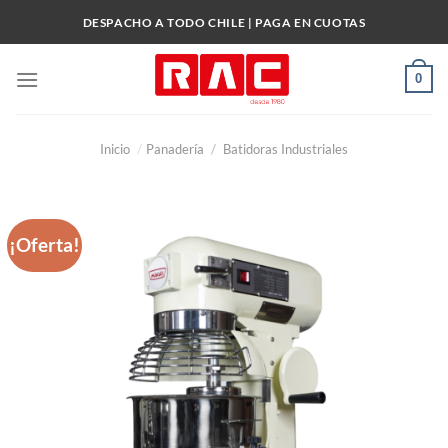
Skip
DESPACHO A TODO CHILE | PAGA EN CUOTAS
to
content
0
Inicio
/
Panadería
/
Batidoras Industriales
¡Oferta!