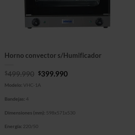
Horno convector s/Humificador
El
El
499.990
399.990
$
$
precio
precio
Modelo:
VHC-1A
original
actual
era:
es:
Bandejas:
4
$499.990.
$399.990.
Dimensiones (mm):
598x571x530
Energía:
220/50