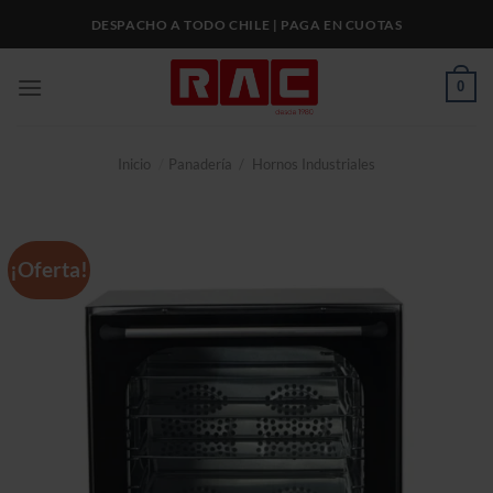
Skip
DESPACHO A TODO CHILE | PAGA EN CUOTAS
to
content
0
Inicio
/
Panadería
/
Hornos Industriales
¡Oferta!