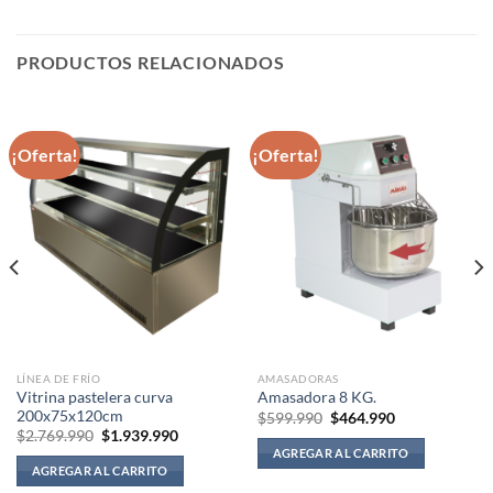
PRODUCTOS RELACIONADOS
¡Oferta!
¡Oferta!
LÍNEA DE FRÍO
AMASADORAS
Vitrina pastelera curva
Amasadora 8 KG.
200x75x120cm
El
El
$
599.990
$
464.990
precio
precio
El
El
$
2.769.990
$
1.939.990
original
actual
precio
precio
AGREGAR AL CARRITO
era:
es:
original
actual
AGREGAR AL CARRITO
$599.990.
$464.990.
era:
es:
$2.769.990.
$1.939.990.