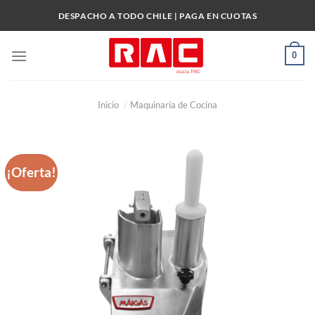
Skip
DESPACHO A TODO CHILE | PAGA EN CUOTAS
to
content
0
Inicio
/
Maquinaria de Cocina
¡Oferta!