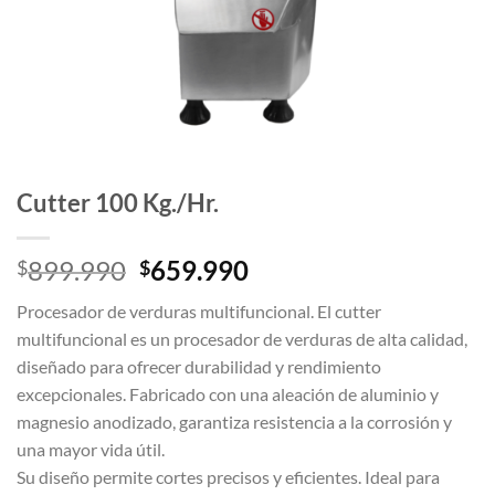
Cutter 100 Kg./Hr.
El
El
899.990
659.990
$
$
precio
precio
Procesador de verduras multifuncional. El cutter
original
actual
multifuncional es un procesador de verduras de alta calidad,
era:
es:
diseñado para ofrecer durabilidad y rendimiento
$899.990.
$659.990.
excepcionales. Fabricado con una aleación de aluminio y
magnesio anodizado, garantiza resistencia a la corrosión y
una mayor vida útil.
Su diseño permite cortes precisos y eficientes. Ideal para