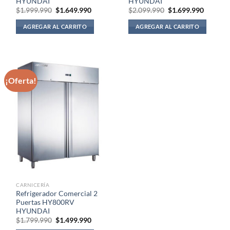
HYUNDAI
HYUNDAI
El
El
El
El
$
1.999.990
$
1.649.990
$
2.099.990
$
1.699.990
precio
precio
precio
precio
original
actual
original
actual
AGREGAR AL CARRITO
AGREGAR AL CARRITO
era:
es:
era:
es:
$1.999.990.
$1.649.990.
$2.099.990.
$1.699.
¡Oferta!
CARNICERÍA
Refrigerador Comercial 2
Puertas HY800RV
HYUNDAI
El
El
$
1.799.990
$
1.499.990
precio
precio