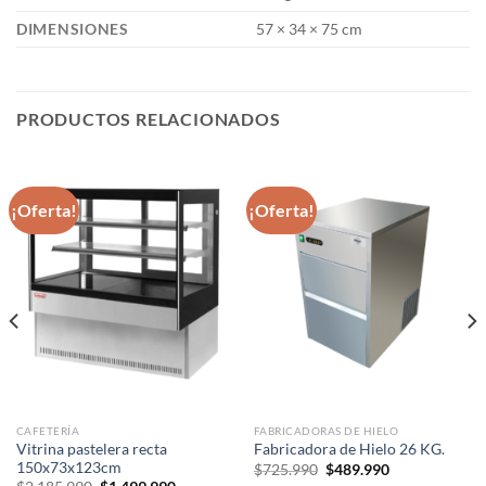
DIMENSIONES
57 × 34 × 75 cm
PRODUCTOS RELACIONADOS
¡Oferta!
¡Oferta!
CAFETERÍA
FABRICADORAS DE HIELO
Vitrina pastelera recta
Fabricadora de Hielo 26 KG.
150x73x123cm
El
El
$
725.990
$
489.990
precio
precio