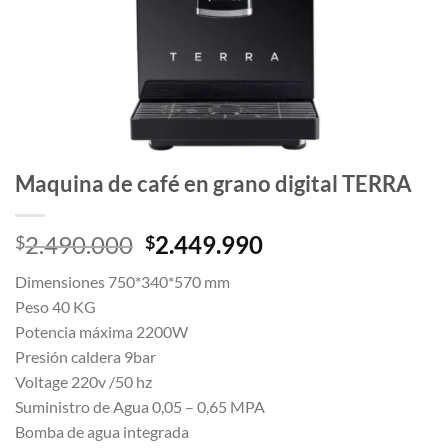
Maquina de café en grano digital TERRA
El
El
2.490.000
2.449.990
$
$
precio
precio
Dimensiones 750*340*570 mm
original
actual
Peso 40 KG
era:
es:
Potencia máxima 2200W
$2.490.000.
$2.449.990.
Presión caldera 9bar
Voltage 220v /50 hz
Suministro de Agua 0,05 – 0,65 MPA
Bomba de agua integrada