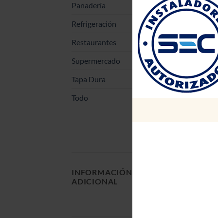
Panadería
Refrigeración
Restaurantes
Supermercado
Tapa Dura
Todo
INFORMACIÓN
PESO
ADICIONAL
DIMENSIONES