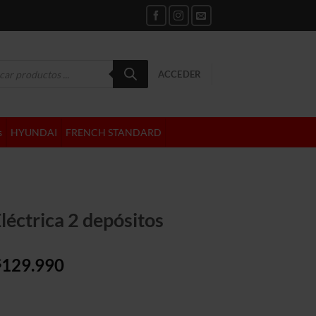
da
ACCEDER
tos
s
HYUNDAI
FRENCH STANDARD
léctrica 2 depósitos
El
El
129.990
$
precio
precio
original
actual
era:
es: