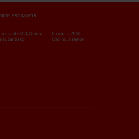
NDE ESTAMOS
Carrascal 5520, Quinta
Errázuriz 2060,
al, Santiago
Osorno, X región