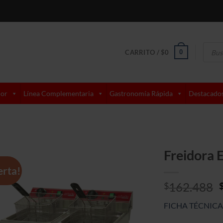
Búsque
de
0
CARRITO /
$
0
produc
lor
Línea Complementaria
Gastronomía Rápida
Destacado
Freidora E
erta!
162.488
$
FICHA TÉCNICA