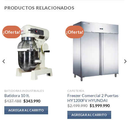
PRODUCTOS RELACIONADOS
¡Oferta!
¡Oferta!
BATIDORAS INDUSTRIALES
CAFETERÍA
Freezer Comercial 2 Puertas
Batidora 10 lt.
HY1200FV HYUNDAI
El
El
$
437.488
$
343.990
precio
precio
El
El
$
2.499.990
$
1.999.990
original
actual
precio
precio
AGREGAR AL CARRITO
era:
es:
original
actual
AGREGAR AL CARRITO
$437.488.
$343.990.
era:
es:
$2.499.990.
$1.999.990