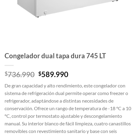
Congelador dual tapa dura 745 LT
El
El
736.990
589.990
$
$
precio
precio
De gran capacidad y alto rendimiento, este congelador con
original
actual
sistema de refrigeración dual permite operar como freezer o
era:
es:
refrigerador, adaptándose a distintas necesidades de
$736.990.
$589.990.
conservación. Ofrece un rango de temperatura de -18 °C a 10
°C, control por termostato ajustable y descongelamiento
manual. Su interior blanco de fácil limpieza, cuatro canastillos
removibles con revestimiento sanitario y base con seis