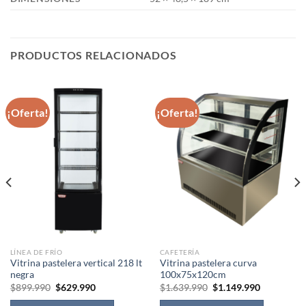
PRODUCTOS RELACIONADOS
¡Oferta!
¡Oferta!
LÍNEA DE FRÍO
CAFETERÍA
Vitrina pastelera vertical 218 lt
Vitrina pastelera curva
negra
100x75x120cm
El
El
El
El
$
899.990
$
629.990
$
1.639.990
$
1.149.990
precio
precio
precio
precio
original
actual
original
actual