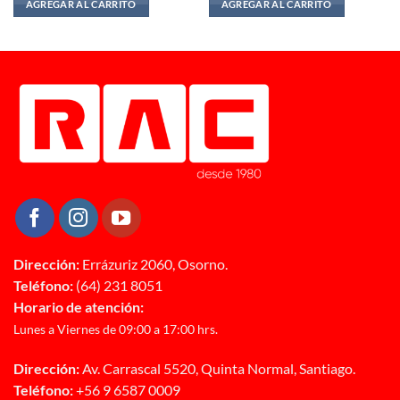
AGREGAR AL CARRITO
AGREGAR AL CARRITO
90.
era:
es:
era:
es:
$899.990.
$629.990.
$1.639.990.
$1.149.990
Dirección:
Errázuriz 2060, Osorno.
Teléfono:
(64) 231 8051
Horario de atención:
Lunes a Viernes de 09:00 a 17:00 hrs.
Dirección:
Av. Carrascal 5520, Quinta Normal, Santiago.
Teléfono:
+56 9 6587 0009