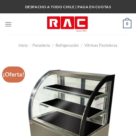
Skip
DESPACHO A TODO CHILE | PAGA EN CUOTAS
to
content
0
Inicio
/
Panadería
/
Refrigeración
/
Vitrinas Pasteleras
¡Oferta!