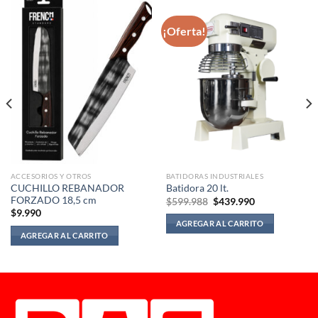
¡Oferta!
ACCESORIOS Y OTROS
BATIDORAS INDUSTRIALES
CUCHILLO REBANADOR
Batidora 20 lt.
FORZADO 18,5 cm
El
El
$
599.988
$
439.990
precio
precio
$
9.990
original
actual
AGREGAR AL CARRITO
era:
es:
AGREGAR AL CARRITO
$599.988.
$439.990.