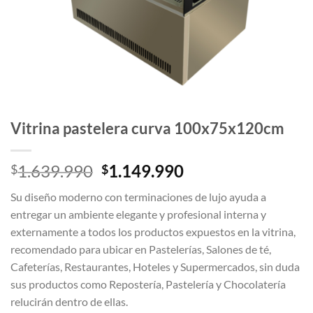
Vitrina pastelera curva 100x75x120cm
El
El
1.639.990
1.149.990
$
$
precio
precio
Su diseño moderno con terminaciones de lujo ayuda a
original
actual
entregar un ambiente elegante y profesional interna y
era:
es:
externamente a todos los productos expuestos en la vitrina,
$1.639.990.
$1.149.990.
recomendado para ubicar en Pastelerías, Salones de té,
Cafeterías, Restaurantes, Hoteles y Supermercados, sin duda
sus productos como Repostería, Pastelería y Chocolatería
relucirán dentro de ellas.