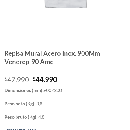
Repisa Mural Acero Inox. 900Mm
Venerep-90 Amc
El
El
47.990
44.990
$
$
precio
precio
Dimensiones (mm):
900×300
original
actual
era:
es:
Peso neto (Kg):
3,8
$47.990.
$44.990.
Peso bruto (Kg):
4,8
Descargar Ficha