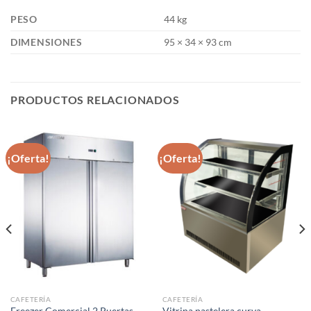
PESO
44 kg
DIMENSIONES
95 × 34 × 93 cm
PRODUCTOS RELACIONADOS
¡Oferta!
¡Oferta!
CAFETERÍA
CAFETERÍA