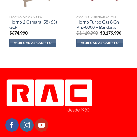
HORNO DE CÁMARA
COCINA Y PREPARACIÓN
Horno 2 Camara (58×65)
Horno Turbo Gas 8 Gn
GLP
Prp-8000 + Bandejas
El
El
$
674.990
$
3.419.990
$
3.179.990
precio
precio
original
actual
AGREGAR AL CARRITO
AGREGAR AL CARRITO
era:
es:
$3.419.990.
$3.179.