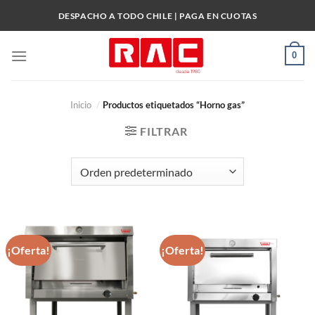
Skip
DESPACHO A TODO CHILE | PAGA EN CUOTAS
to
content
0
Inicio
/
Productos etiquetados “Horno gas”
FILTRAR
¡Oferta!
¡Oferta!