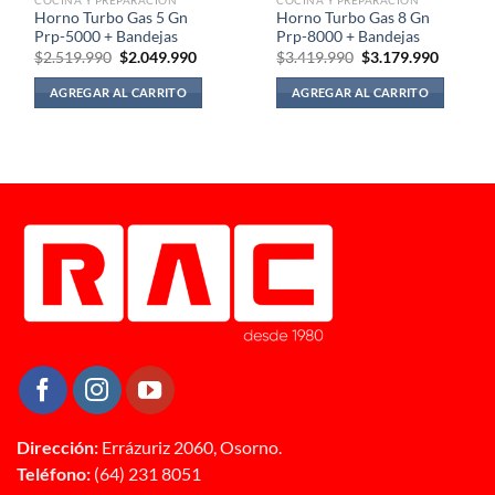
Horno Turbo Gas 5 Gn
Horno Turbo Gas 8 Gn
Prp-5000 + Bandejas
Prp-8000 + Bandejas
El
El
El
El
$
2.519.990
$
2.049.990
$
3.419.990
$
3.179.990
precio
precio
precio
precio
original
actual
original
actual
AGREGAR AL CARRITO
AGREGAR AL CARRITO
era:
es:
era:
es:
$2.519.990.
$2.049.990.
$3.419.990.
$3.179.
Dirección:
Errázuriz 2060, Osorno.
Teléfono:
(64) 231 8051