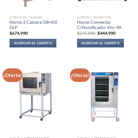
HORNO DE CÁMARA
HORNO CONVECTOR
Horno 2 Camara (58×65)
Horno Convector
GLP
C/Humificador Vhc-4A
El
El
$
674.990
$
549.990
$
444.990
precio
precio
original
actual
AGREGAR AL CARRITO
AGREGAR AL CARRITO
era:
es:
$549.990.
$444.990.
¡Oferta!
¡Oferta!
COCINA Y PREPARACIÓN
COCINA Y PREPARACIÓN