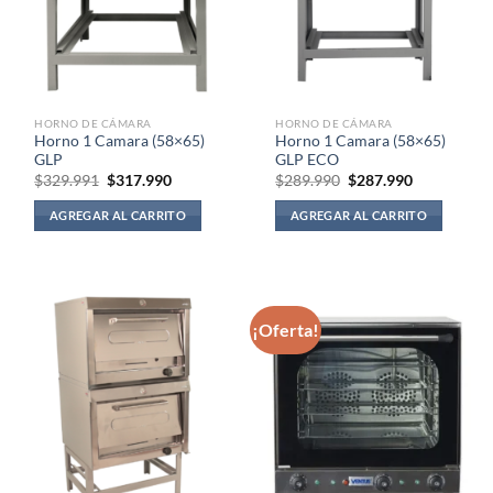
HORNO DE CÁMARA
HORNO DE CÁMARA
Horno 1 Camara (58×65)
Horno 1 Camara (58×65)
GLP
GLP ECO
El
El
El
El
$
329.991
$
317.990
$
289.990
$
287.990
precio
precio
precio
precio
original
actual
original
actual
AGREGAR AL CARRITO
AGREGAR AL CARRITO
era:
es:
era:
es:
$329.991.
$317.990.
$289.990.
$287.990.
¡Oferta!