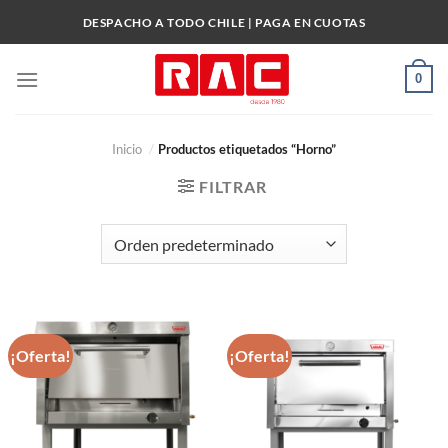
Skip
DESPACHO A TODO CHILE | PAGA EN CUOTAS
to
content
0
Inicio
/
Productos etiquetados “Horno”
FILTRAR
¡Oferta!
¡Oferta!