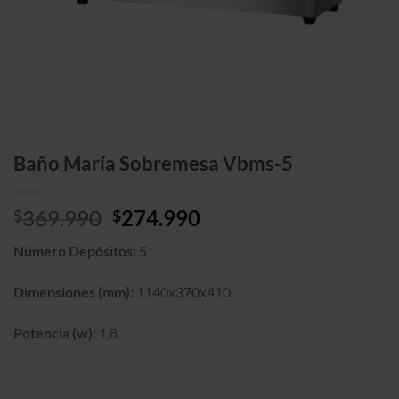
Baño María Sobremesa Vbms-5
El
El
369.990
274.990
$
$
precio
precio
Número Depósitos:
5
original
actual
era:
es:
Dimensiones (mm):
1140x370x410
$369.990.
$274.990.
Potencia (w):
1,8