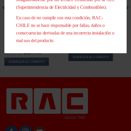
(Superintendencia de Electricidad y Combustibles).
En caso de no cumplir con esta condición, RAC-
CHILE no se hace responsable por fallas, daños o
consecuencias derivadas de una incorrecta instalación o
LÍNEA DE FRÍO
CARNICERAS
mal uso del producto.
Vitrina pastelera vertical 218 lt
Vitrina rotisera 150 cm. 520 LT.
negra
El
El
$
2.429.990
$
1.689.990
precio
precio
El
El
$
899.990
$
629.990
original
actual
precio
precio
AGREGAR AL CARRITO
era:
es:
original
actual
AGREGAR AL CARRITO
$2.429.990.
$1.689.990
era:
es:
$899.990.
$629.990.