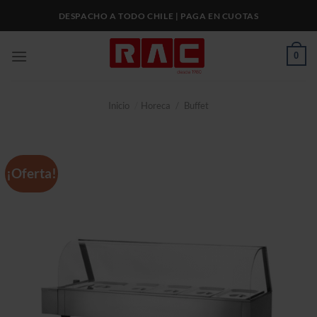
Skip
DESPACHO A TODO CHILE | PAGA EN CUOTAS
to
content
0
Inicio
/
Horeca
/
Buffet
¡Oferta!